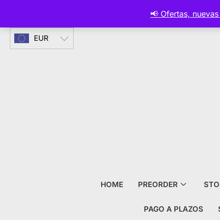
CURRENCIES
📢 Ofertas, nueva
EUR
HOME
PREORDER
STO
PAGO A PLAZOS