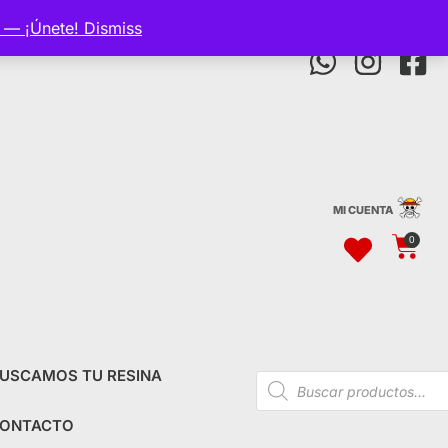
p — ¡Únete!
Dismiss
MI CUENTA
0
USCAMOS TU RESINA
ONTACTO