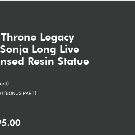
 Throne Legacy
Sonja Long Live
nsed Resin Statue
ord)
xe) [BONUS PART]
95.00