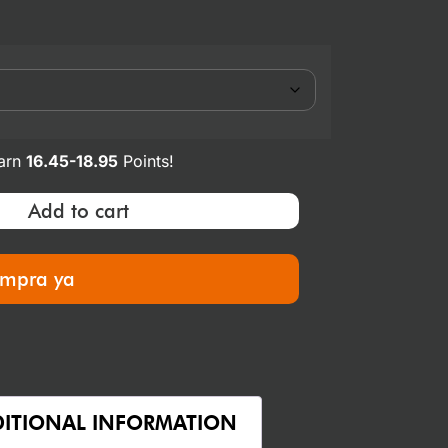
earn
16.45-18.95
Points!
Add to cart
mpra ya
ITIONAL INFORMATION