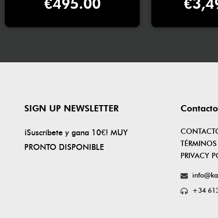
€
495.00
€
3,4
SIGN UP NEWSLETTER
Contacto
CONTACT
¡Suscríbete y gana 10€! MUY
TÉRMINOS
PRONTO DISPONIBLE
PRIVACY P
info@ka
+34 613