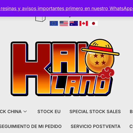
s resinas y avisos importantes primero en nuestro WhatsAp
Envío y aduanas incluido
CK CHINA
STOCK EU
SPECIAL STOCK SALES
B
SEGUIMIENTO DE MI PEDIDO
SERVICIO POSTVENTA
C