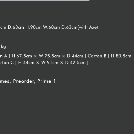
8cm D:63cm H:90cm W:68cm D:63cm(with Axe)
 kg
on A [ H 67.5cm × W 75.5cm × D 44cm ] Carton B [ H 80.5cm
rton C [ H 44cm × W 91cm × D 42.5cm ]
imes
,
Preorder
,
Prime 1