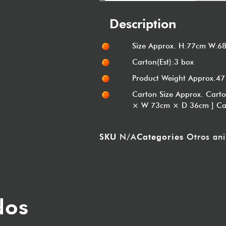
Description
Size Approx. H:77cm W:6
Carton(Est):3 box
Product Weight Approx.47
Carton Size Approx. Cart
× W 73cm × D 36cm ] Ca
SKU
N/A
Categories
Otros an
dos