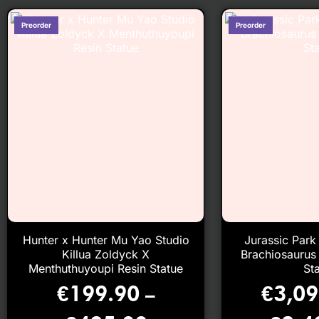
Hunter x Hunter Mu Yao Studio
Jurassic Park
Killua Zoldyck X
Brachiosaurus
Menthuthuyoupi Resin Statue
St
€
199.90
€
3,09
–