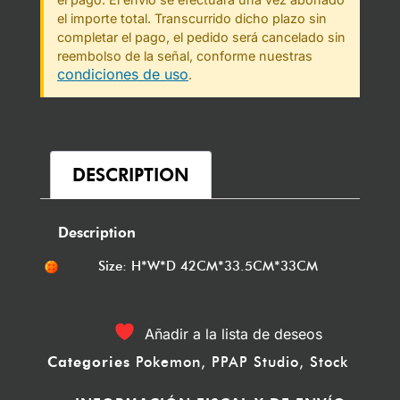
el importe total. Transcurrido dicho plazo sin
completar el pago, el pedido será cancelado sin
reembolso de la señal, conforme nuestras
condiciones de uso
.
DESCRIPTION
Description
Size: H*W*D 42CM*33.5CM*33CM
Añadir a la lista de deseos
Categories
Pokemon
,
PPAP Studio
,
Stock