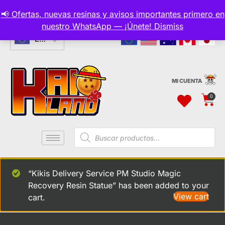
📢 Ofertas, nuevas resinas y avisos importantes primero en
CURRENCIES
nuestro WhatsApp — ¡Únete!
Dismiss
Envío y aduanas incluido
EUR
MI CUENTA
0
“Kikis Delivery Service PM Studio Magic
Recovery Resin Statue” has been added to your
View cart
cart.