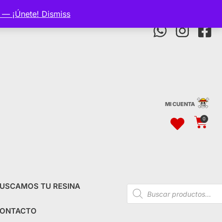
p — ¡Únete!
Dismiss
MI CUENTA
0
USCAMOS TU RESINA
ONTACTO