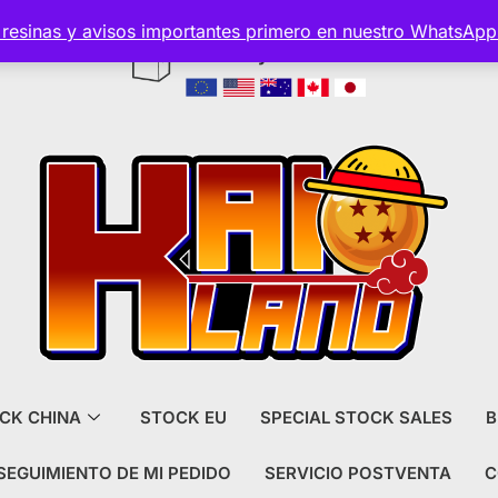
s resinas y avisos importantes primero en nuestro WhatsAp
Envío y aduanas incluido
CK CHINA
STOCK EU
SPECIAL STOCK SALES
B
SEGUIMIENTO DE MI PEDIDO
SERVICIO POSTVENTA
C