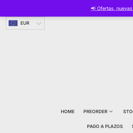
CURRENCIES
📢 Ofertas, nueva
EUR
HOME
PREORDER
STO
PAGO A PLAZOS