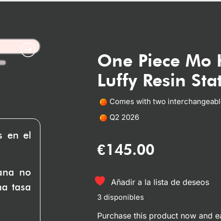
One Piece Mo 
Luffy Resin Sta
Comes with two interchangeabl
Q2 2026
s en el
€
145.00
uana no
Añadir a la lista de deseos
na tasa
3 disponibles
Purchase this product now and 