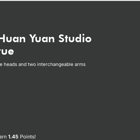
Huan Yuan Studio
tue
e heads and two interchangeable arms
earn
1.45
Points!