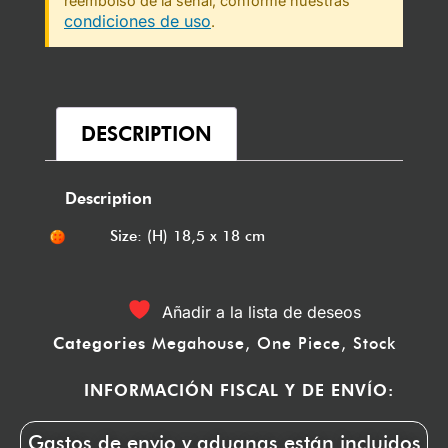
reembolso de la señal, conforme nuestras
condiciones de uso
.
DESCRIPTION
Description
Size: (H) 18,5 x 18 cm
Añadir a la lista de deseos
Categories
Megahouse
,
One Piece
,
Stock
INFORMACIÓN FISCAL Y DE ENVÍO:
Gastos de envio y aduanas están incluidos