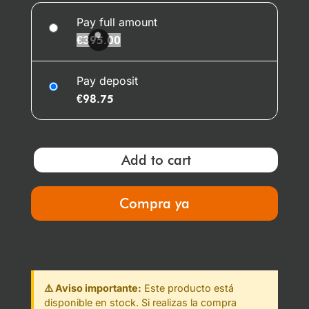
Pay full amount
€
395.00
Pay deposit
€
98.75
Add to cart
Compra ya
⚠️ Aviso importante:
Este producto está
disponible en stock. Si realizas la compra