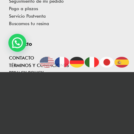
Seguimiento de mi pedido
Pago a plazos
Servicio Postventa
Buscamos tu resina
Contacto
CONTACTO
TÉRMINOS Y CONDICIONES
PRIVACY POLICY
info@kaioland.com
+34 613 52 37 56
SIGN UP NEWSLETTER
¡Suscríbete y gana 10€! MUY PRONTO DISPONIBLE