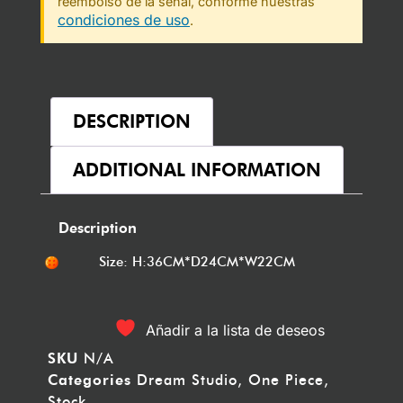
reembolso de la señal, conforme nuestras
condiciones de uso
.
DESCRIPTION
ADDITIONAL INFORMATION
Description
Size: H:36CM*D24CM*W22CM
Añadir a la lista de deseos
SKU
N/A
Categories
Dream Studio
,
One Piece
,
Stock