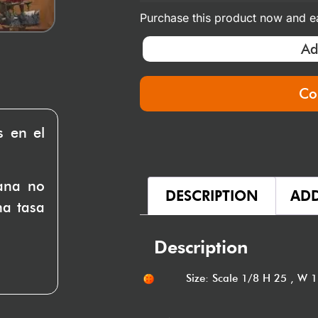
Purchase this product now and 
Ad
Co
s en el
uana no
DESCRIPTION
ADD
na tasa
Description
Size: Scale 1/8 H 25 , W 