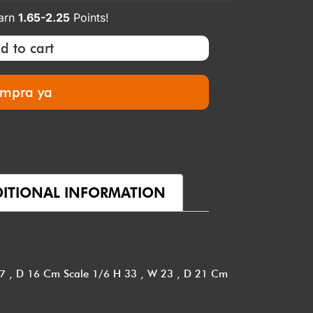
earn
1.65-2.25
Points!
d to cart
mpra ya
ITIONAL INFORMATION
17 , D 16 Cm Scale 1/6 H 33 , W 23 , D 21 Cm