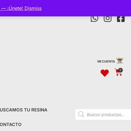
p — ¡Únete!
Dismiss
MI CUENTA
0
USCAMOS TU RESINA
ONTACTO