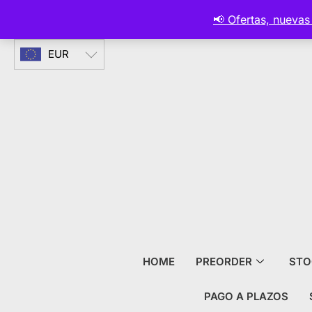
CURRENCIES
📢 Ofertas, nueva
EUR
HOME
PREORDER
STO
PAGO A PLAZOS