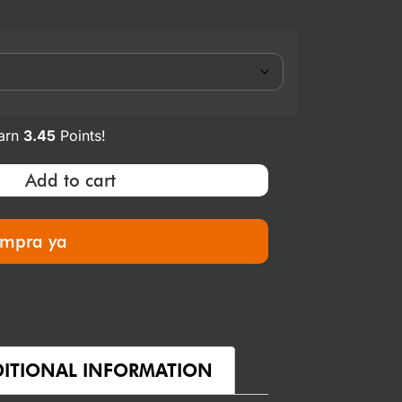
earn
3.45
Points!
Add to cart
mpra ya
ITIONAL INFORMATION