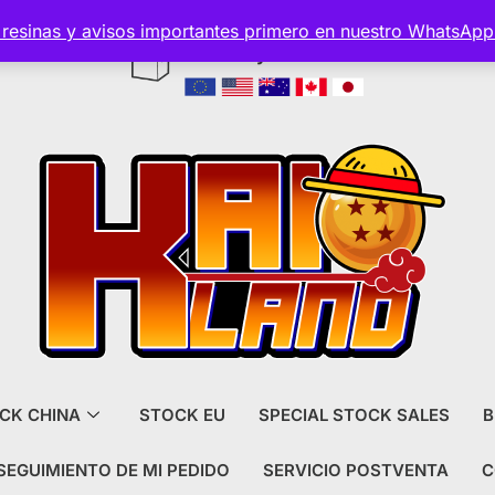
s resinas y avisos importantes primero en nuestro WhatsAp
Envío y aduanas incluido
CK CHINA
STOCK EU
SPECIAL STOCK SALES
B
SEGUIMIENTO DE MI PEDIDO
SERVICIO POSTVENTA
C