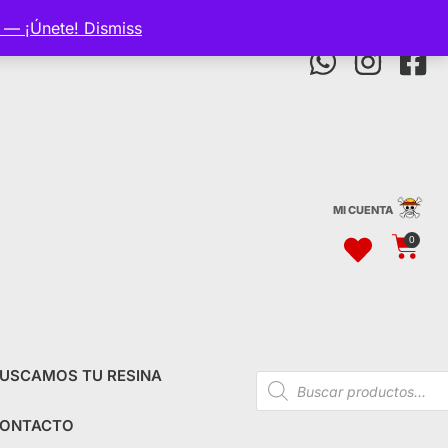
p — ¡Únete!
Dismiss
MI CUENTA
0
USCAMOS TU RESINA
ONTACTO