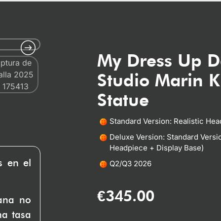
My Dress Up D
Studio Marin K
Statue
Standard Version: Realistic He
Deluxe Version: Standard Versi
Headpiece + Display Base)
s en el
Q2/Q3 2026
€
345.00
uana no
na tasa