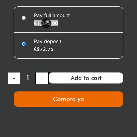
Pay full amount
€
1,095.00
Pay deposit
€
273.75
-
+
Add to cart
Compra ya