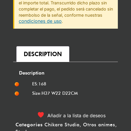
el importe total. Transcurrido dicho plazo sin
completar el pago, el pedido será cancelado sin
reembolso de la señal, conforme nuestras
condiciones de uso
.
DESCRIPTION
Description
ES:168
Size:H37 W22 D22CM
Añadir a la lista de deseos
Categories
Chikara Studio
,
Otros animes
,