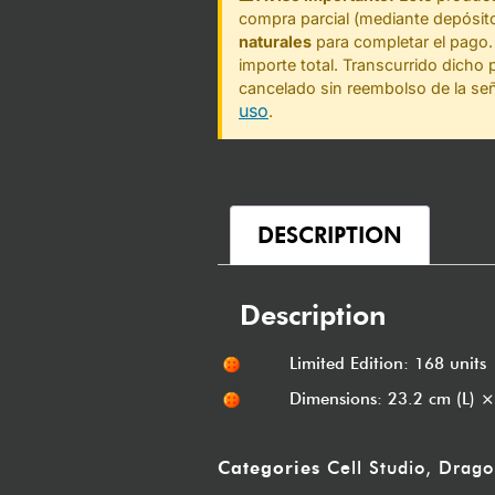
compra parcial (mediante depósi
naturales
para completar el pago.
importe total. Transcurrido dicho 
cancelado sin reembolso de la se
uso
.
DESCRIPTION
Description
Limited Edition: 168 units
Dimensions: 23.2 cm (L) 
Categories
Cell Studio
,
Drago