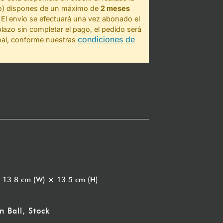
to) dispones de un máximo de
2 meses
 El envío se efectuará una vez abonado el
plazo sin completar el pago, el pedido será
condiciones de
ñal, conforme nuestras
× 13.8 cm (W) × 13.5 cm (H)
n Ball
,
Stock