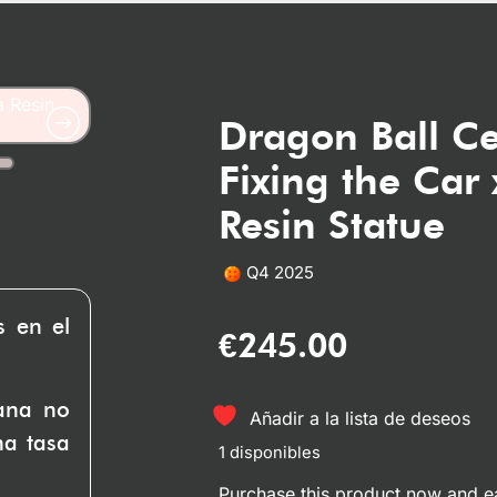
Dragon Ball Ce
Fixing the Car
Resin Statue
Q4 2025
s en el
€
245.00
uana no
Añadir a la lista de deseos
na tasa
1 disponibles
Purchase this product now and 