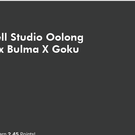
ll Studio Oolong
 x Bulma X Goku
earn
2.45
Points!