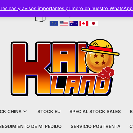
s resinas y avisos importantes primero en nuestro WhatsAp
Envío y aduanas incluido
CK CHINA
STOCK EU
SPECIAL STOCK SALES
B
SEGUIMIENTO DE MI PEDIDO
SERVICIO POSTVENTA
C