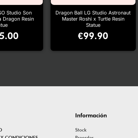
SO Studio Son
Dragon Ball LG Studio Astronaut
a Dragon Resin
Master Roshi x Turtle Resin
atue
Statue
5.00
€
99.90
Información
O
Stock
 Y CONDICIONES
Preorder