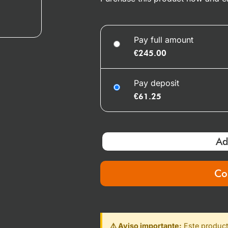
Pay full amount
€
245.00
Pay deposit
€
61.25
Ad
Co
⚠️ Aviso importante:
Este producto