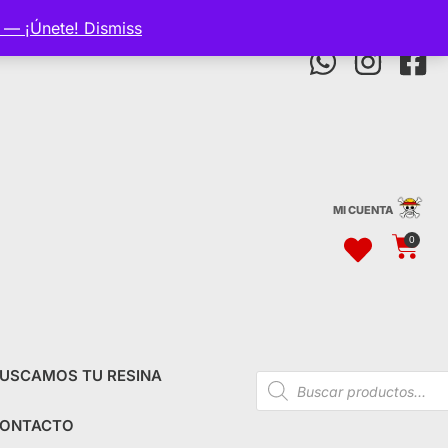
p — ¡Únete!
Dismiss
MI CUENTA
0
USCAMOS TU RESINA
ONTACTO