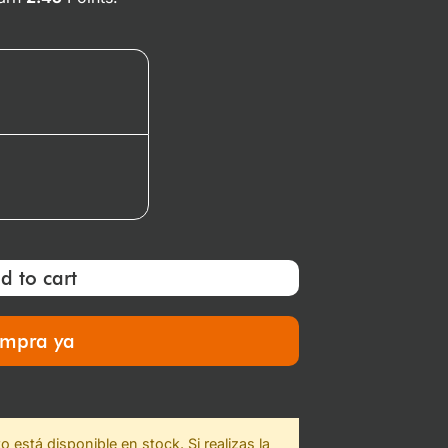
d to cart
mpra ya
 está disponible en stock. Si realizas la