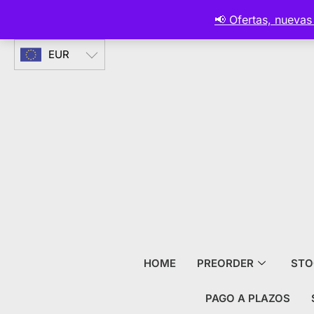
CURRENCIES
📢 Ofertas, nueva
EUR
HOME
PREORDER
STO
PAGO A PLAZOS