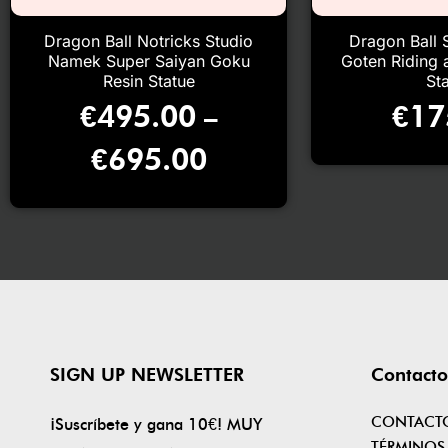
Dragon Ball Notricks Studio
Dragon Ball 
Namek Super Saiyan Goku
Goten Riding 
Resin Statue
St
€
495.00
€
17
–
€
695.00
SIGN UP NEWSLETTER
Contacto
CONTACT
¡Suscríbete y gana 10€! MUY
TÉRMINOS