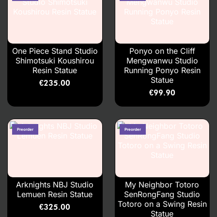
One Piece Stand Studio
Ponyo on the Cliff
Shimotsuki Koushirou
Mengwanwu Studio
Resin Statue
Running Ponyo Resin
Statue
€
235.00
€
99.90
Arknights NBJ Studio
My Neighbor Totoro
Lemuen Resin Statue
SenRongFang Studio
Totoro on a Swing Resin
€
325.00
Statue